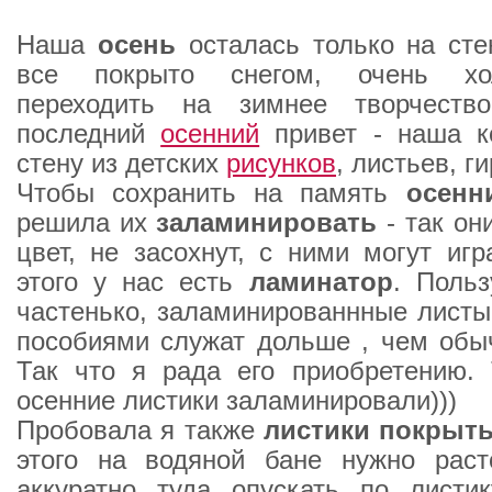
Наша
осень
осталась только на сте
все покрыто снегом, очень хо
переходить на зимнее творчеств
последний
осенний
привет - наша к
стену из детских
рисунков
, листьев, г
Чтобы сохранить на память
осенн
решила их
заламинировать
- так о
цвет, не засохнут, с ними могут игр
этого у нас есть
ламинатор
. Поль
частенько, заламинированнные листы
пособиями служат дольше , чем обы
Так что я рада его приобретению. 
осенние листики заламинировали)))
Пробовала я также
листики покрыт
этого на водяной бане нужно раст
аккуратно туда опускать по листик