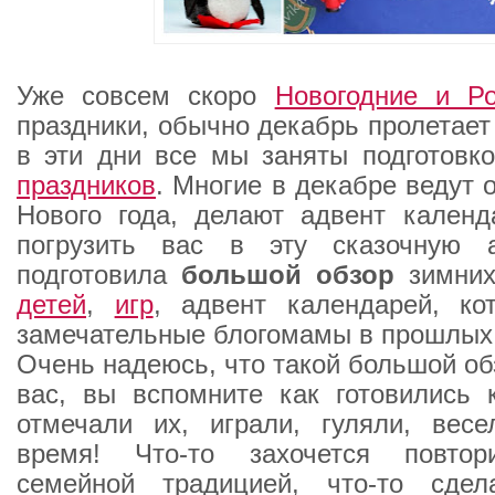
Уже совсем скоро
Новогодние и Ро
праздники, обычно декабрь пролетает
в эти дни все мы заняты подготовк
праздников
. Многие в декабре ведут 
Нового года, делают адвент календ
погрузить вас в эту сказочную 
подготовила
большой обзор
зимни
детей
,
игр
, адвент календарей, ко
замечательные блогомамы в прошлых
Очень надеюсь, что такой большой об
вас, вы вспомните как готовились 
отмечали их, играли, гуляли, весе
время! Что-то захочется повтор
семейной традицией, что-то сдел