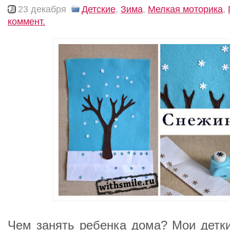
23 декабря
Детские
,
Зима
,
Мелкая моторика
,
коммент.
Чем занять ребенка дома? Мои детк