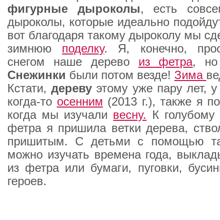
фигурные дыроколы
, есть совс
дыроколы, которые идеально подойд
вот благодаря такому дыроколу мы сд
зимнюю
поделку
. Я, конечно, про
снегом наше дерево
из фетра
, но
Снежинки
были потом везде!
Зима
ве
Кстати,
дереву
этому уже пару лет, 
когда-то
осенним
(2013 г.), также я п
когда мы изучали
весну.
К голубому 
фетра я пришила ветки дерева, ство
пришитым. С детьми с помощью т
можно изучать времена года, выклад
из фетра или бумаги, пуговки, бусин
героев.
_