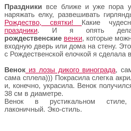
Праздники
все ближе и уже пора у
наряжать елку, развешивать гирлян
Рождество, святки!
Какие чудес
праздники
. И я опять дела
рождественские
венки
, которые мож
входную дверь или дома на стену. Эт
с Рождественской елочкой я сделала в
Венок
из лозы дикого винограда
, са
сама сплела))) Покрасила слегка акр
и, конечно, украсила. Венок получил
38 см в диаметре.
Венок в рустикальном стиле, 
лаконичный. Эко-стиль.
_