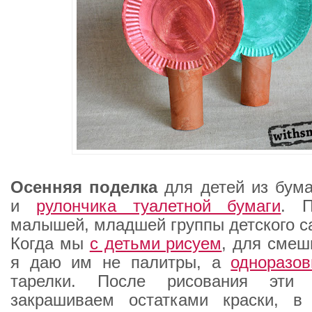
Осенняя поделка
для детей из бум
и
рулончика туалетной бумаги
. П
малышей, младшей группы детского с
Когда мы
с детьми рисуем
, для смеш
я даю им не палитры, а
одноразо
тарелки. После рисования эти
закрашиваем остатками краски, в