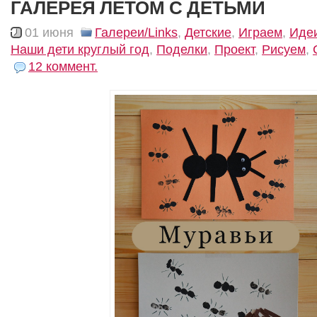
ГАЛЕРЕЯ ЛЕТОМ С ДЕТЬМИ
01 июня
Галереи/Links
,
Детские
,
Играем
,
Иде
Наши дети круглый год
,
Поделки
,
Проект
,
Рисуем
,
12 коммент.