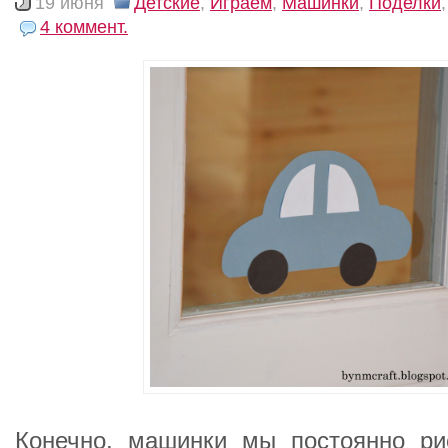
19 июня
Детские
,
Играем
,
Машинки
,
Поделки
4 коммент.
Конечно, машинки мы постоянно ри