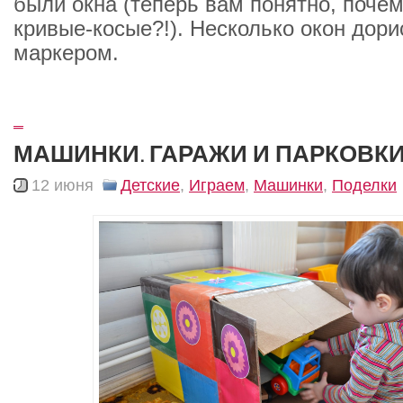
были окна (теперь вам понятно, почем
кривые-косые?!). Несколько окон дор
маркером.
_
МАШИНКИ. ГАРАЖИ И ПАРКОВК
12 июня
Детские
,
Играем
,
Машинки
,
Поделки