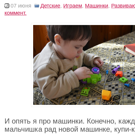
07 июня
Детские
,
Играем
,
Машинки
,
Развива
коммент.
И опять я про машинки. Конечно, каж
мальчишка рад новой машинке, купи-к