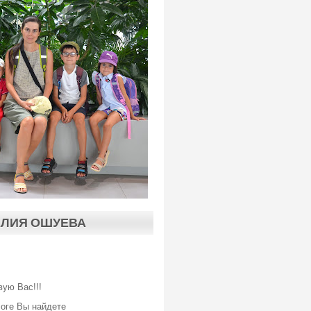
АЛИЯ ОШУЕВА
вую Вас!!!
логе Вы найдете