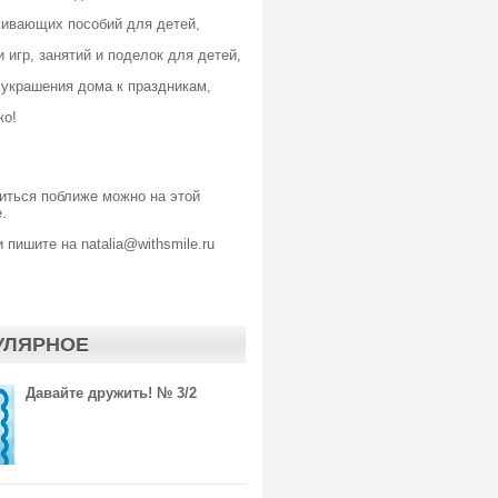
вивающих пособий для детей,
 игр, занятий и поделок для детей,
 украшения дома к праздникам,
ко!
иться поближе можно
на этой
.
 пишите на natalia@withsmile.ru
УЛЯРНОЕ
Давайте дружить! № 3/2