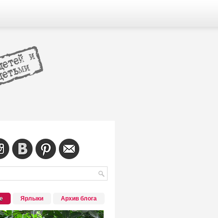
е
Ярлыки
Архив блога