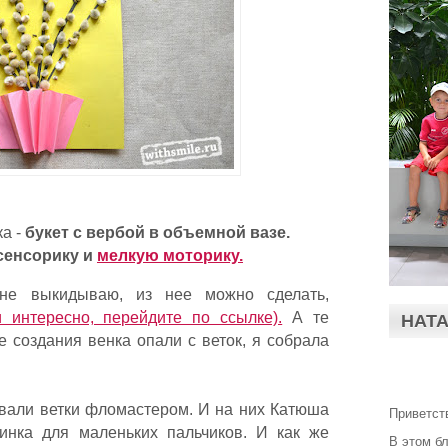
ка -
б
укет с вербой в объемной вазе.
сенсорику и
мелкую моторику.
не выкидываю, из нее можно сделать,
 интересно, перейдите по ссылке).
А те
НАТ
е создания венка опали с веток, я собрала
овали ветки фломастером. И на них Катюша
Приветст
инка для маленьких пальчиков. И как же
В этом б