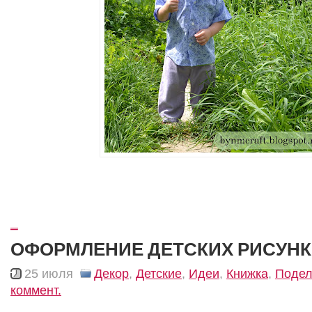
_
ОФОРМЛЕНИЕ ДЕТСКИХ РИСУН
25 июля
Декор
,
Детские
,
Идеи
,
Книжка
,
Подел
коммент.