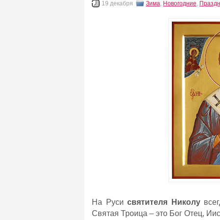
19 декабря
Зима
,
Новогодние
,
Праздн
На Руси
святителя Николу
всег
Святая Троица – это Бог Отец, Иис