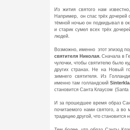
Из жития святого нам известно
Например, он спас трёх дочерей 
тёмной ночью он подкидывал в ок
и старик сумел всех трёх дочер
людей.
Возможно, именно этот эпизод п
святителя Николая.
Сначала в Ге
чулочки, чтобы святителю было ку
других странах. Не на Новый г
зимнего святителя. Из Голланд
именно там голландский
Sinterkl
становится Санта Клаусом (Santa 
И за прошедшее время образ Сан
почитаемого нами святого, а во
традицию другой, что становится
Тем более, что образ Санты Кла