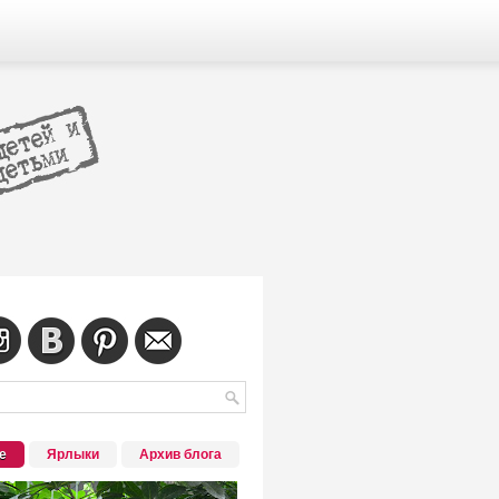
е
Ярлыки
Архив блога