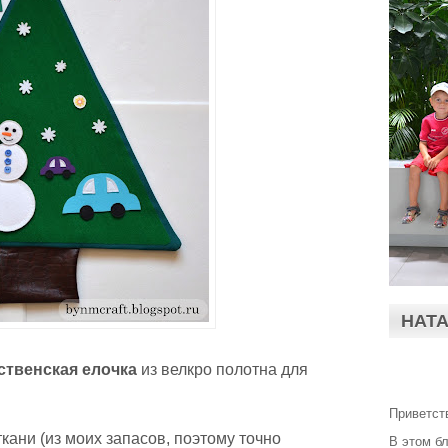
НАТ
ственская елочка
из велкро полотна для
Приветст
кани (из моих запасов, поэтому точно
В этом б