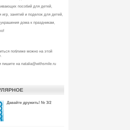
вивающих пособий для детей,
 игр, занятий и поделок для детей,
 украшения дома к праздникам,
ко!
иться поближе можно
на этой
.
 пишите на natalia@withsmile.ru
УЛЯРНОЕ
Давайте дружить! № 3/2