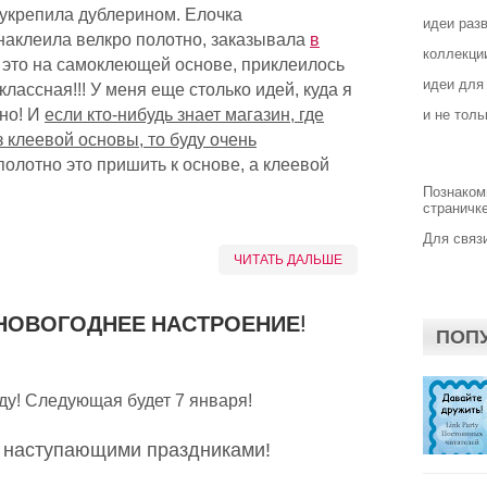
е укрепила дублерином. Елочка
идеи раз
 наклеила велкро полотно, заказывала
в
коллекции
о это на самоклеющей основе, приклеилось
идеи для
классная!!! У меня еще столько идей, куда я
тно! И
если кто-нибудь знает магазин, где
и не толь
 клеевой основы, то буду очень
полотно это пришить к основе, а клеевой
Познаком
страничке
Для связи
ЧИТАТЬ ДАЛЬШЕ
 НОВОГОДНЕЕ НАСТРОЕНИЕ!
ПОП
оду! Следующая будет 7 января!
с наступающими праздниками!