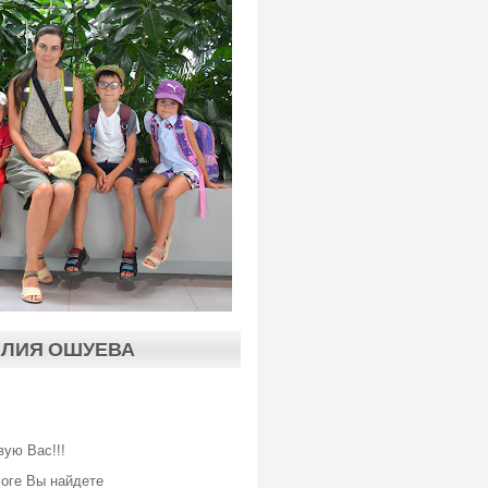
АЛИЯ ОШУЕВА
вую Вас!!!
логе Вы найдете