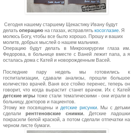
Сегодня нашему старшему Щекастику Ивану будут
делать
операцию
на глазах, исправлять
косоглазие
. Я
молюсь Богу, чтобы все было хорошо. Прошу и ваших
молитв, добрых мыслей о нашем мальчике.
Операцию будут делать в Микрохирургии глаза им.
Федорова, в больнице вместе с Ваней лежит папа, а я
осталась дома с Катей и новорожденным Васей.
Последние пару недель мы готовились к
госпитализации, сдавали анализы, прошли большое
количество врачей. Ваня все стойко перенес, теперь он
говорит, что когда вырастит станет врачом. Их с Катей
детские игры
тоже стали тематическими - они играли в
больницу, докторов и пациентов.
Этому же посвящены и
детские рисунки
. Мы с детьми
сделали
рентгеновские снимки.
Детские ладошки
покрасили белой краской, а потом сделали отпечатки на
черном листе бумаги.