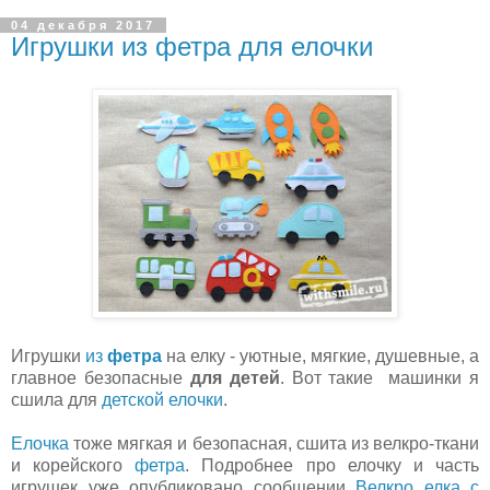
04 декабря 2017
Игрушки из фетра для елочки
Игрушки
из
фетра
на елку - уютные, мягкие, душевные, а
главное безопасные
для детей
. Вот такие машинки я
сшила для
детской елочки
.
Елочка
тоже мягкая и безопасная, сшита из велкро-ткани
и корейского
фетра
. Подробнее про елочку и часть
игрушек уже опубликовано сообщении
Велкро елка с