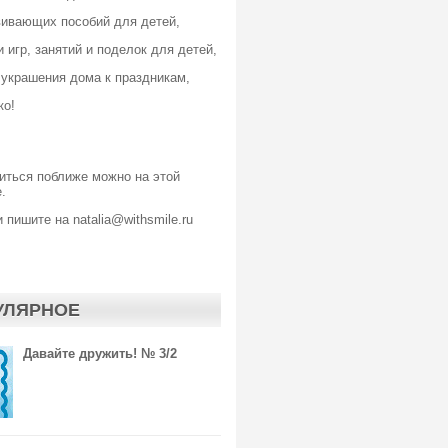
вивающих пособий для детей,
 игр, занятий и поделок для детей,
 украшения дома к праздникам,
ко!
иться поближе можно
на этой
.
 пишите на natalia@withsmile.ru
УЛЯРНОЕ
Давайте дружить! № 3/2