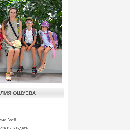
АЛИЯ ОШУЕВА
вую Вас!!!
логе Вы найдете