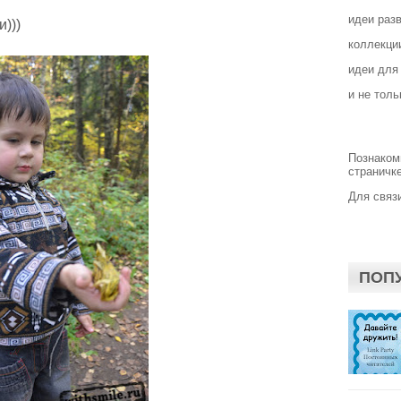
идеи раз
)))
коллекции
идеи для
и не толь
Познаком
страничке
Для связи
ПОП