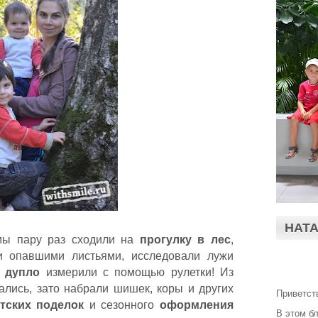
НАТ
мы пару раз сходили на
прогулку в лес
,
и опавшими листьями, исследовали лужи
е
дупло
измерили с помощью рулетки! Из
ались, зато набрали шишек, коры и других
Приветст
етских поделок
и сезонного
оформления
В этом б