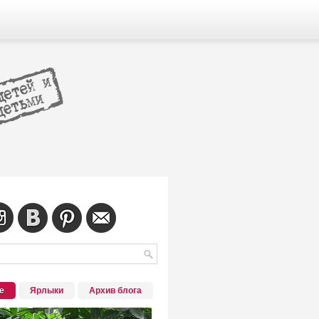
е
Ярлыки
Архив блога