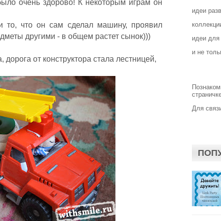
 было очень здорово! К некоторым играм он
идеи раз
.
 то, что он сам сделал машину, проявил
коллекции
дметы другими - в общем растет сынок)))
идеи для
и не толь
, дорога от конструктора стала лестницей,
Познаком
страничке
Для связи
ПОП