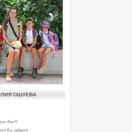
АЛИЯ ОШУЕВА
вую Вас!!!
логе Вы найдете