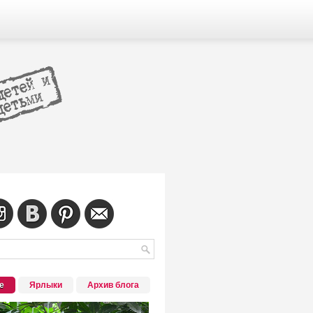
е
Ярлыки
Архив блога