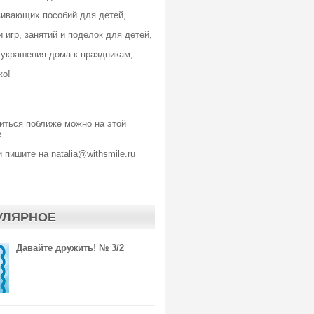
вивающих пособий для детей,
 игр, занятий и поделок для детей,
 украшения дома к праздникам,
ко!
иться поближе можно
на этой
.
 пишите на natalia@withsmile.ru
УЛЯРНОЕ
Давайте дружить! № 3/2