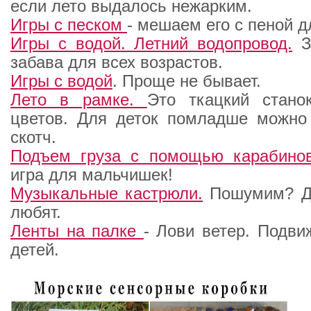
если лето выдалось нежарким.
Игры с песком
- мешаем его с пеной д
Игры с водой. Летний водопровод.
З
забава для всех возрастов.
Игры с водой
. Проще не бывает.
Лето в рамке.
Это ткацкий стано
цветов. Для деток помладше можно 
скотч.
Подъем груза с помощью карабинов
игра для мальчишек!
Музыкальные кастрюли.
Пошумим? Де
любят.
Ленты на палке
- Лови ветер. Подви
детей.