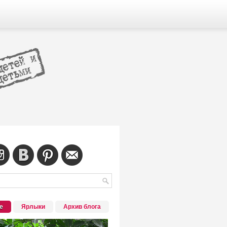
е
Ярлыки
Архив блога