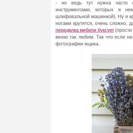
- но ведь тут нужна часто с
инструментами, которых я н
шлифовальной машинкой). Ну и кр
ногами крутятся, очень сложно, д
переделка мебели буксует
(прости 
мною так любим. Так что если не
фотографии ящика.