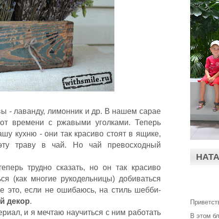
ы - лаванду, лимонник и др. В нашем сарае
 от времени с ржавыми уголками. Теперь
шу кухню - они так красиво стоят в ящике,
эту траву в чай. Но чай превосходный
НАТ
теперь трудно сказать, но он так красиво
ься (как многие рукодельницы) добиваться
е это, если не ошибаюсь, на стиль шебби-
й декор
.
Приветст
риал, и я мечтаю научиться с ним работать
В этом б