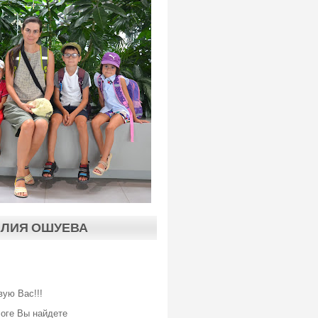
АЛИЯ ОШУЕВА
вую Вас!!!
логе Вы найдете