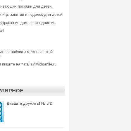
вивающих пособий для детей,
 игр, занятий и поделок для детей,
 украшения дома к праздникам,
ко!
иться поближе можно
на этой
.
 пишите на natalia@withsmile.ru
УЛЯРНОЕ
Давайте дружить! № 3/2