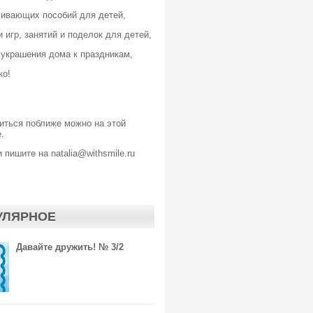
вивающих пособий для детей,
 игр, занятий и поделок для детей,
 украшения дома к праздникам,
ко!
иться поближе можно
на этой
.
 пишите на natalia@withsmile.ru
УЛЯРНОЕ
Давайте дружить! № 3/2