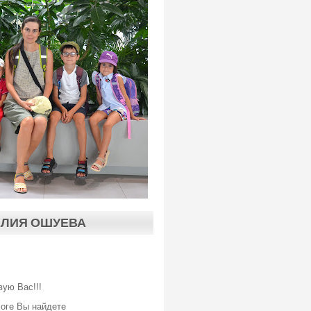
АЛИЯ ОШУЕВА
вую Вас!!!
логе Вы найдете