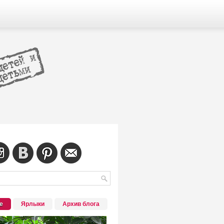
е
Ярлыки
Архив блога