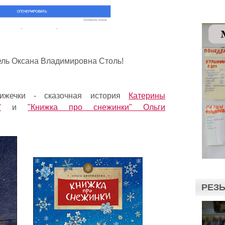
ель Оксана Владимировна Столь!
ижечки - сказочная история
Катерины
"
и
"Книжка про снежинки" Ольги
РЕЗЬ