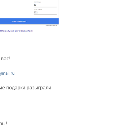
 вас!
mail.ru
ные подарки разыграли
зы!