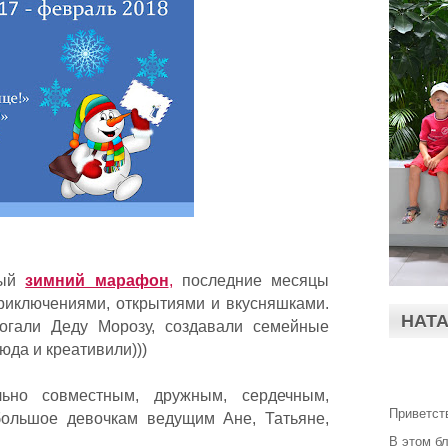
ный
зимний марафон
,
последние месяцы
иключениями, открытиями и вкусняшками.
НАТ
огали Деду Морозу, создавали семейные
юда и креативили)))
льно совместным, дружным, сердечным,
Приветст
ольшое девочкам ведущим Ане, Татьяне,
В этом б