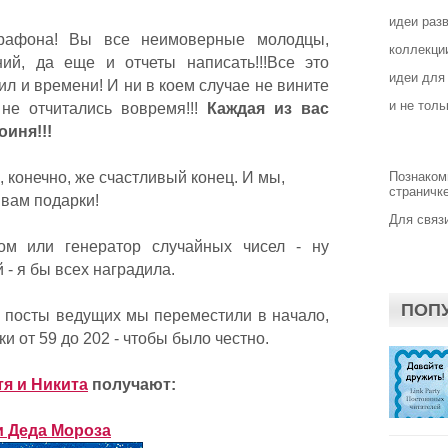
идеи раз
арафона! Вы все неимоверные молодцы,
коллекции
ий, да еще и отчеты написать!!!Все это
идеи для
ил и времени! И ни в коем случае не вините
и не толь
 не отчитались вовремя!!!
Каждая из вас
оиня!!!
 конечно, же счастливый конец. И мы,
Познаком
страничке
 вам подарки!
Для связи
м или генератор случайных чисел - ну
 - я бы всех наградила.
ПОП
, посты ведущих мы переместили в начало,
и от 59 до 202 - чтобы было честно.
тя и Никита
получают:
и Деда Мороза