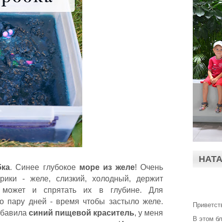
НАТ
бка
. Синее глубокое
море из желе
! Очень
ики - желе, слизкий, холодный, держит
 может и спрятать их в глубине. Для
но пару дней - время чтобы застыло желе.
Приветст
добавила
синий пищевой краситель
, у меня
В этом б