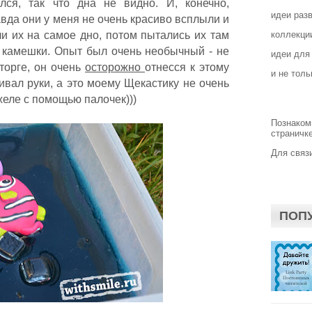
ся, так что дна не видно. И, конечно,
идеи раз
вда они у меня не очень красиво всплыли и
ли их на самое дно, потом пытались их там
коллекции
е камешки. Опыт был очень необычный - не
идеи для
торге, он очень
осторожно
отнесся к этому
и не толь
ивал руки, а это моему Щекастику не очень
желе с помощью палочек)))
Познаком
страничке
Для связи
ПОП