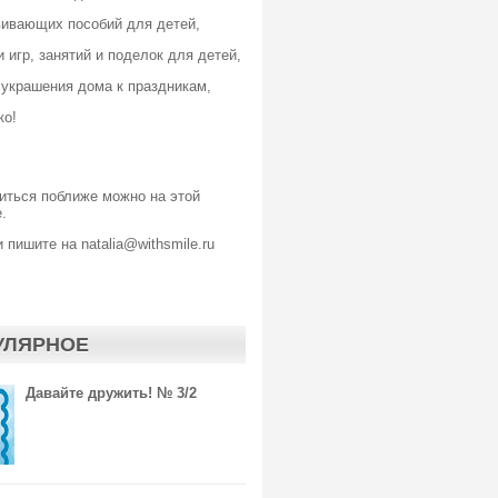
вивающих пособий для детей,
 игр, занятий и поделок для детей,
 украшения дома к праздникам,
ко!
иться поближе можно
на этой
.
 пишите на natalia@withsmile.ru
УЛЯРНОЕ
Давайте дружить! № 3/2