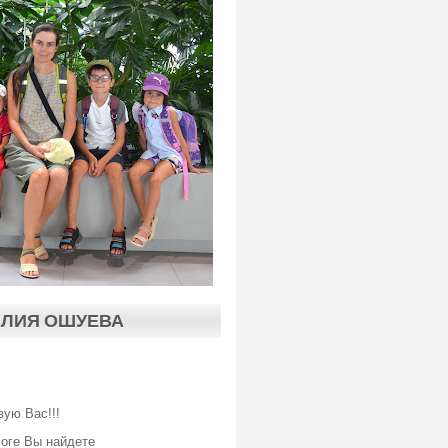
АЛИЯ ОШУЕВА
вую Вас!!!
логе Вы найдете