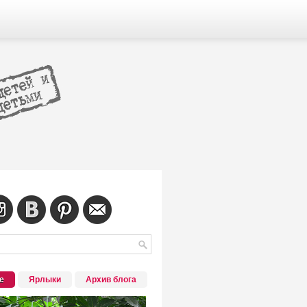
е
Ярлыки
Архив блога