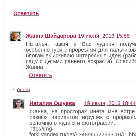
Ответить
Жанна Шайдарова
19 июля, 2013 15:56
Наталья, какая у Вас чудная получ
особенно гуси с прорезями для пальчиков
блогам выискиваю интересные идеи (раб
саду с детьми раннего возраста). Спасибо
Жанна
Ответить
Ответы
Наталия Ошуева
19 июля, 2013 18:44
Жанна, на просторах инета мне встре
разных вариантов игрушек с прорезя
вспомню откуда эти фотографии:
http://img-
fotki.yandex.ru/get/9348/36522933.10/0_b