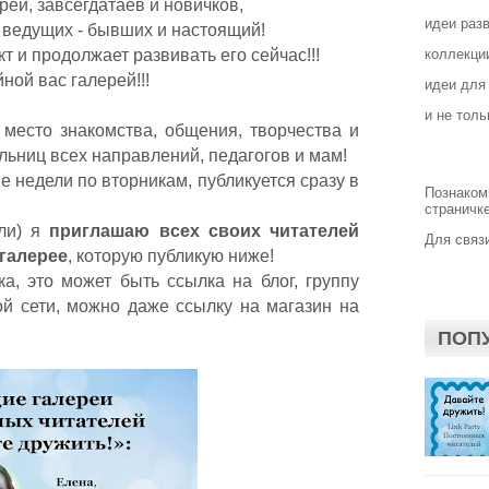
реи, завсегдатаев и новичков,
идеи раз
 ведущих - бывших и настоящий!
т и продолжает развивать его сейчас!!!
коллекции
ной вас галерей!!!
идеи для
и не толь
о место знакомства, общения, творчества и
льниц всех направлений, педагогов и мам!
е недели по вторникам, публикуется сразу в
Познаком
страничке
ели) я
приглашаю всех своих читателей
Для связи
галерее
, которую публикую ниже!
ка, это может быть ссылка на блог, группу
ой сети, можно даже ссылку на магазин на
ПОП