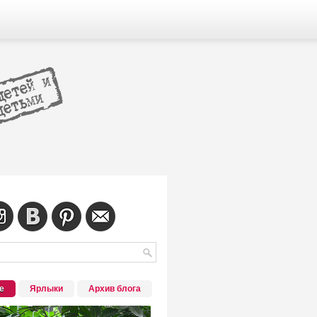
е
Ярлыки
Архив блога