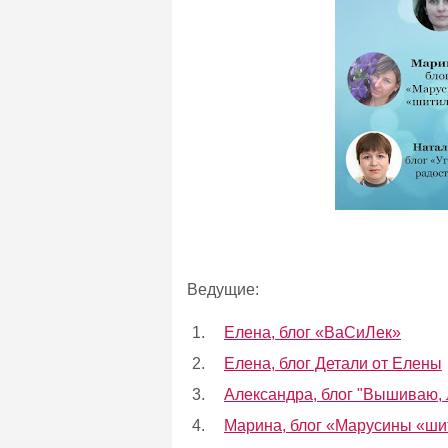
Ведущие:
1.
Елена, блог «ВаСиЛек»
2.
Елена, блог Детали от Елены
3.
Александра, блог "Вышиваю, л
4.
Марина, блог «Марусины «ши