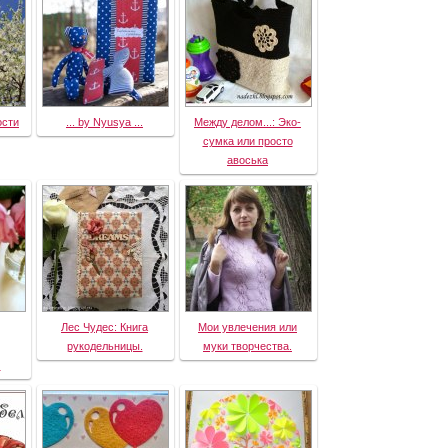
ости
... by Nyusya ...
Между делом...: Эко-
сумка или просто
авоська
Лес Чудес: Книга
Мои увлечения или
рукодельницы.
муки творчества.
)