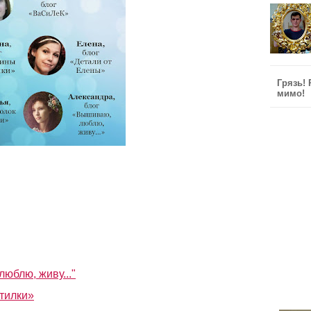
Грязь!
мимо!
юблю, живу..."
тилки»