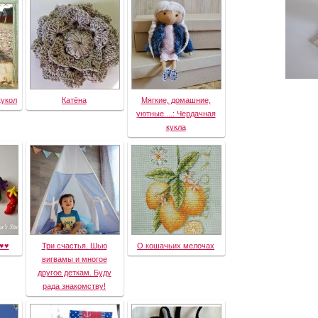
кукол
Катёна
Мягкие, домашние,
уютные....: Чердачная
кукла
♥♥♥
Три счастья. Шью
О кошачьих мелочах
вигвамы и многое
другое деткам. Буду
рада знакомству!