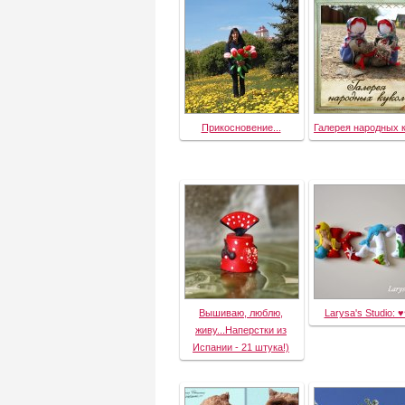
Прикосновение...
Галерея народных 
Вышиваю, люблю,
Larysa's Studio: 
живу...Наперстки из
Испании - 21 штука!)