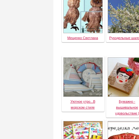
Мещенко Светлана
Рукодельные шал
Уютное утро...В
Бумажно -
морском стиле
вышивальное
удовольствие 