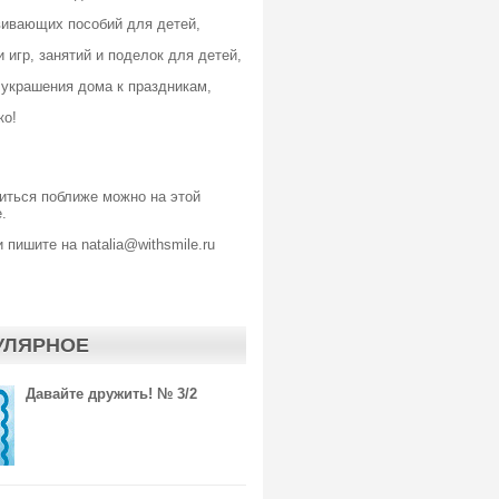
вивающих пособий для детей,
 игр, занятий и поделок для детей,
 украшения дома к праздникам,
ко!
иться поближе можно
на этой
.
 пишите на natalia@withsmile.ru
УЛЯРНОЕ
Давайте дружить! № 3/2