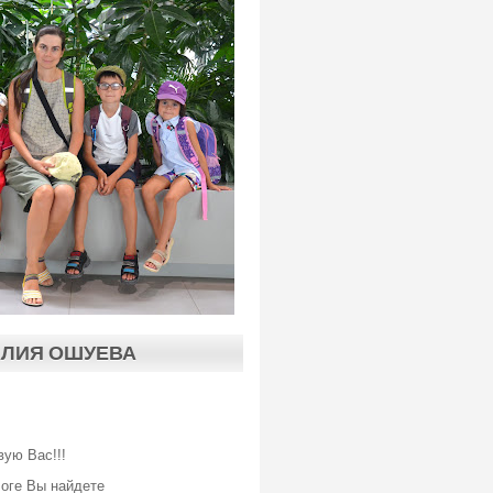
АЛИЯ ОШУЕВА
вую Вас!!!
логе Вы найдете