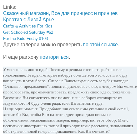
Links:
Сказочный магазин, Все для принцесс и принцев
Креатив с Лизой Арье
Crafts & Activities For Kids
Get Schooled Saturday #62
For the Kids Friday #103
Другие галереи можно проверить
по этой ссылке
.
И еще раз хочу
повториться
.
У меня очень много идей. Поэтому я решила составить рейтинг или
голосование. Те идеи, которые наберут больше всего голосов, я и буду
воплощать в этом блоге. Слева на Вашем экране есть голубая закладка
"Отзывы и предложения", появится диалоговое окно, в котором Вы можете
проголосовать, прокомментировать, предложить свою идею, пожелание.
Возможно Вы согласитесь мне помочь или наоборот отговорите от
задуманного. Я буду очень рада, если Вы загляните туда.
И еще один момент. При добавлении ссылок мы указываем свой e-mail,
хотели бы Вы, чтобы Вам на этот адрес приходило письмо с
обновлениями, касающимися галереи, например, вот этот обзор. Мне с
нескольких иностранных галерей приходят такие рассылки, напоминания
об открытии новой галереи, приглашение. Как Вы считаете?