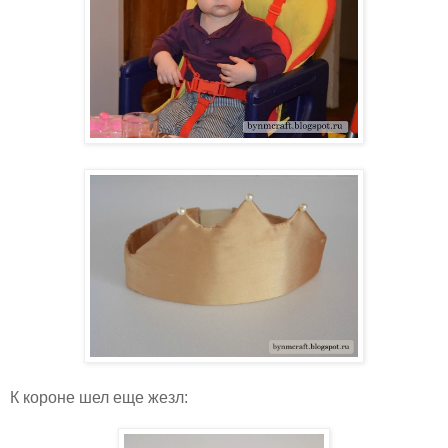
К короне шел еще жезл: