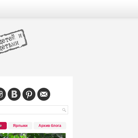
е
Ярлыки
Архив блога