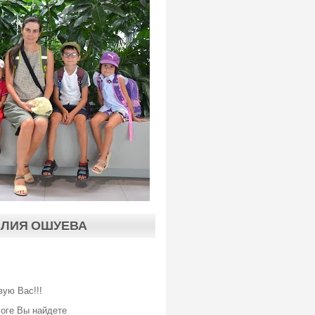
АЛИЯ ОШУЕВА
вую Вас!!!
логе Вы найдете