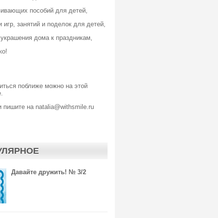
вивающих пособий для детей,
 игр, занятий и поделок для детей,
 украшения дома к праздникам,
ко!
иться поближе можно
на этой
.
 пишите на natalia@withsmile.ru
УЛЯРНОЕ
Давайте дружить! № 3/2