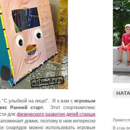
НАТ
 "С улыбкой на лице!". Я к вам с
игровым
кс Ранний старт.
Этот спорткомплекс
сти для
физического развития детей старше
Приветст
 напоминает домик, поэтому в нем интересно
ых снарядов можно использовать игровые
В этом б