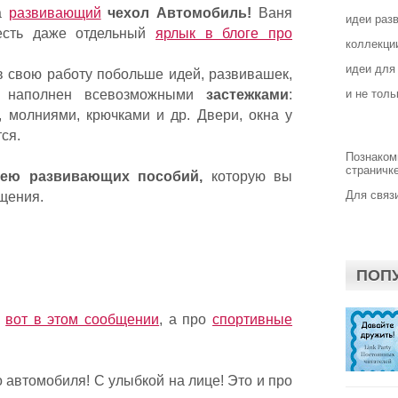
ла
развивающий
чехол Автомобиль!
Ваня
идеи раз
есть даже отдельный
ярлык в блоге про
коллекции
идеи для
 в свою работу побольше идей, развивашек,
ль наполнен всевозможными
застежками
:
и не толь
, молниями, крючками и др. Двери, окна у
тся.
Познаком
страничке
рею развивающих пособий,
которую вы
Для связи
бщения.
ПОП
а
вот в этом сообщении
, а про
спортивные
 автомобиля! С улыбкой на лице! Это и про