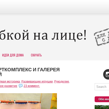
ИДЕИ ДЛЯ ДОМА
СКАЧАТЬ
РТКОМПЛЕКС И ГАЛЕРЕЯ
Й
лкая моторика
,
Развивающие игрушки
,
Рукоделие
,
ое развитие
23 коммент.
Обо мн