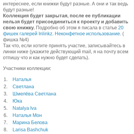
интереснее, если книжки будут разные. А они и так ведь
будут разные!
Коллекция будет закрытая, после ее публикации
нельзя будет присоединиться к проекту и добавить
свою книжку.
Подробно об этом я писала в статье
20
фишек галерей Inlinkz. Неконфетное использование.
(
фишка №4)
Так что, если хотите принять участие, записывайтесь в
линки ниже (укажите действующий mail, я на почту всем
отпишу что и как нужно будет сделать).
Участники коллекции:
1.
Наталья
2.
Светлана
3.
Шмелёва Светлана
4.
Юка
5.
Natalya Iva
6.
Наталья Мон
7.
Марина Белова
8.
Larisa Bashchuk