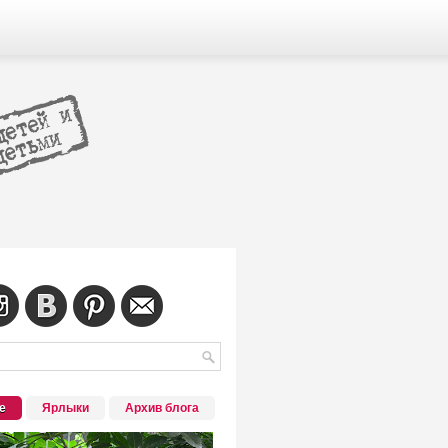
е
Ярлыки
Архив блога