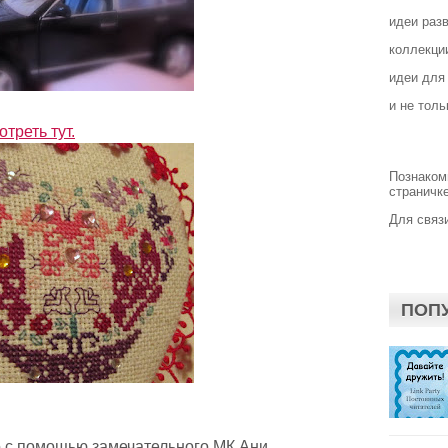
идеи раз
коллекции
идеи для
и не толь
треть тут.
Познаком
страничке
Для связи
ПОП
о с помощью замечательного МК Ани