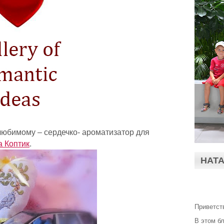
любимому – сердечко- ароматизатор для
а Коптик
.
НАТ
Приветст
В этом б