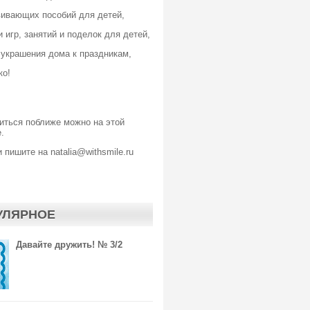
вивающих пособий для детей,
 игр, занятий и поделок для детей,
 украшения дома к праздникам,
ко!
иться поближе можно
на этой
.
 пишите на natalia@withsmile.ru
УЛЯРНОЕ
Давайте дружить! № 3/2