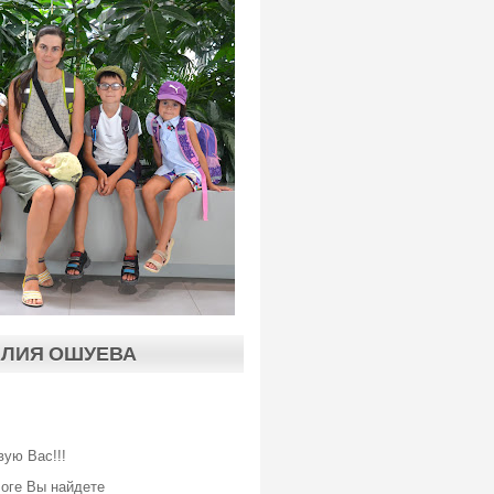
АЛИЯ ОШУЕВА
вую Вас!!!
логе Вы найдете