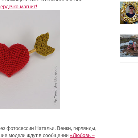
ердечко-магнит!
без фотосессии Натальи. Венки, гирлянды,
шие модели ждут в сообщении
«Любовь –